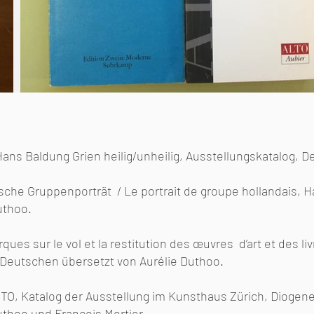
ans Baldung Grien heilig/unheilig, Ausstellungskatalog, D
dische Gruppenporträt / Le portrait de groupe hollandais,
uthoo.
ques sur le vol et la restitution des œuvres d’art et des l
 Deutschen übersetzt von Aurélie Duthoo.
TO, Katalog der Ausstellung im Kunsthaus Zürich, Diogen
uthoo und François Mortier.