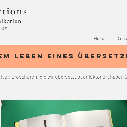
ctions
ikation
ier
)
Home
Diens
em leben eines Überset
lyer, Broschüren, die wir übersetzt oder lektoriert haben (