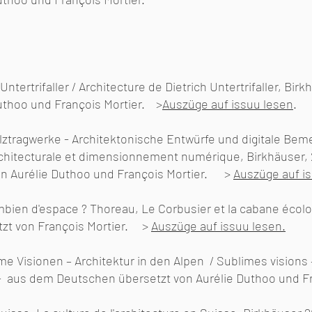
 Untertrifaller / Architecture de Dietrich Untertrifaller, B
uthoo und François Mortier. >
Auszüge auf
issuu lesen
.
ztragwerke - Architektonische Entwürfe und digitale Bem
chitecturale et dimensionnement numérique, Birkhäuser, 
n Aurélie Duthoo und François Mortier.
>
Auszüge auf i
mbien d'espace ? Thoreau, Le Corbusier et la cabane écolo
zt von François Mortier. >
Auszüge auf issuu lesen
.
e Visionen – Architektur in den Alpen / Sublimes visions –
 -
aus dem Deutschen übersetzt von Aurélie Duthoo und Fr