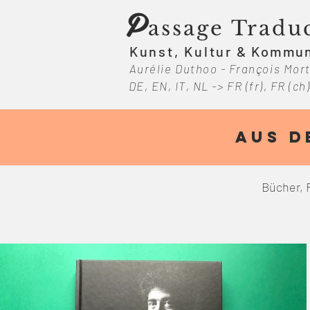
P
assage Tradu
Kunst, Kultur
& Kommun
Aurélie Duthoo - François Mort
DE, EN, IT, NL -> FR (fr), FR (ch
aus d
Bücher, F